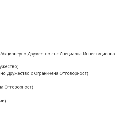
Tsel/Акционерно Дружество със Специална Инвестиционна
ружество)
ично Дружество с Ограничена Отговорност)
на Отговорност)
ии)