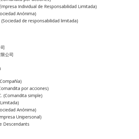
Empresa Individual de Responsabilidad Limitada)
(Sociedad Anónima)
(Sociedad de responsabilidad limitada)
公司
有限公司
a
y Compañía)
Comandita por acciones)
C. (Comandita simple)
(Limitada)
(Sociedad Anónima)
(Empresa Unipersonal)
de Descendants