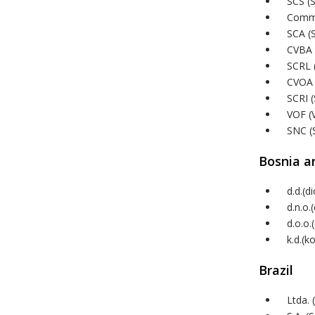
SCS (
Comm.
SCA (
CVBA 
SCRL (
CVOA 
SCRI (
VOF (
SNC (
Bosnia a
d.d.(d
d.n.o
d.o.o
k.d.(
Brazil
Ltda. 