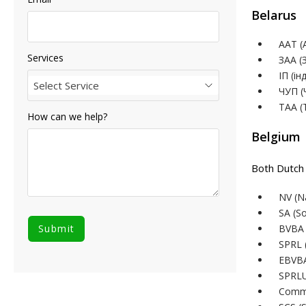
Belarus
ААТ (
Services
ЗАА (
ІП (і
Select Service
ЧУП (
ТАА (
How can we help?
Belgium
Both Dutch
NV (N
SA (S
BVBA 
SPRL (
EBVBA
SPRLU 
Comm.