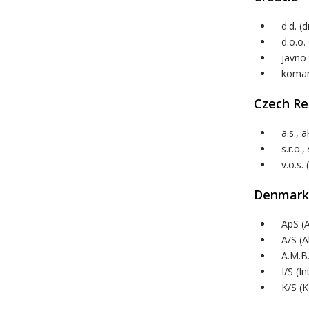
d.d. (
d.o.o
javno
koman
Czech Re
a.s., 
s.r.o.
v.o.s.
Denmark
ApS (
A/S (A
A.M.B
I/S (I
K/S (