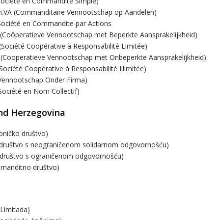
Société en Commandite Simple)
VA (Commanditaire Vennootschap op Aandelen)
Société en Commandite par Actions
(Coöperatieve Vennootschap met Beperkte Aansprakelijkheid)
Société Coopérative à Responsabilité Limitée)
(Coöperatieve Vennootschap met Onbeperkte Aansprakelijkheid)
Société Coopérative à Responsabilité Illimitée)
Vennootschap Onder Firma)
Société en Nom Collectif)
nd Herzegovina
ioničko društvo)
.(društvo s neograničenom solidarnom odgovornošću)
.(društvo s ograničenom odgovornošću)
komanditno društvo)
(Limitada)