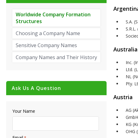
Argentin
Worldwide Company Formation
Structures
S.A. 
S.R.L.
Choosing a Company Name
Socie
Sensitive Company Names
Australia
Company Names and Their History
Inc. (
Ltd. (
NL (No
Pty. L
Ask Us A Question
Austria
AG (Ak
Your Name
GmbH 
KG (K
OHG (
Email
*