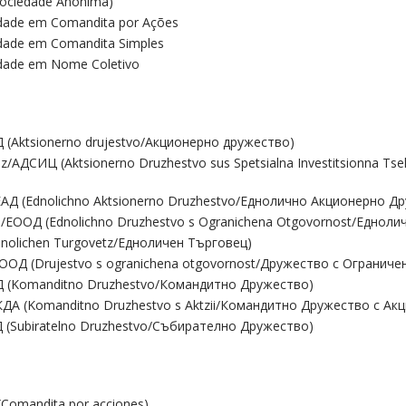
(Sociedade Anônima)
dade em Comandita por Ações
dade em Comandita Simples
dade em Nome Coletivo
 (Aktsionerno drujestvo/Акционерно дружество)
z/АДСИЦ (Aktsionerno Druzhestvo sus Spetsialna Investitsionna 
АД (Ednolichno Aktsionerno Druzhestvo/Еднолично Акционерно Д
ЕООД (Ednolichno Druzhestvo s Ogranichena Otgovornost/Еднол
dnolichen Turgovetz/Едноличен Търговец)
ОД (Drujestvo s ogranichena otgovornost/Дружество с Ограниче
 (Komanditno Druzhestvo/Командитно Дружество)
ДА (Komanditno Druzhestvo s Aktzii/Командитно Дружество с Акц
 (Subiratelno Druzhestvo/Събирателно Дружество)
 (Comandita por acciones)