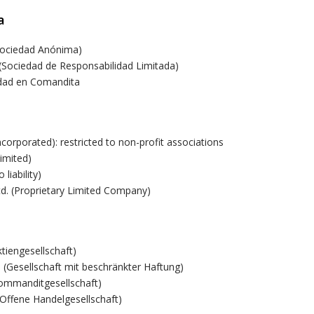
a
(Sociedad Anónima)
 (Sociedad de Responsabilidad Limitada)
dad en Comandita
Incorporated): restricted to non-profit associations
Limited)
 liability)
td. (Proprietary Limited Company)
tiengesellschaft)
(Gesellschaft mit beschränkter Haftung)
ommanditgesellschaft)
Offene Handelgesellschaft)