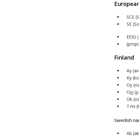
Europea
SCE (
SE (S
EEIG 
(prop
Finland
Ay (av
Ky (ko
Oy (o
Oyj (j
Ok (o
T:mi (
Swedish na
Ab (ak