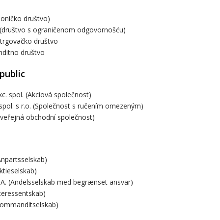
dioničko društvo)
. (društvo s ograničenom odgovornošću)
 trgovačko društvo
ditno društvo
public
akc. spol. (Akciová společnost)
, spol. s r.o. (Společnost s ručením omezeným)
 (veřejná obchodní společnost)
Anpartsselskab)
ktieselskab)
.A. (Andelsselskab med begrænset ansvar)
nteressentskab)
Kommanditselskab)