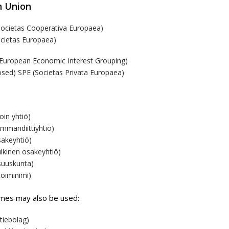
n Union
Societas Cooperativa Europaea)
ocietas Europaea)
(European Economic Interest Grouping)
osed) SPE (Societas Privata Europaea)
oin yhtiö)
mmandiittiyhtiö)
sakeyhtiö)
ulkinen osakeyhtiö)
suuskunta)
toiminimi)
mes may also be used:
tiebolag)