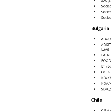
S.A. 
Socie
Socie
Socie
Bulgaria
AD/АД
ADSIT
Цел)
EAD/Е
EOOD/
ET (E
OOD/О
KD/КД
KDA/К
SD/СД
Chile
C.P.A