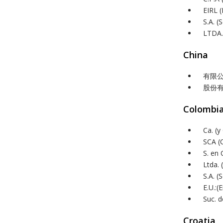
EIRL (
S.A. 
LTDA. 
China
有限
股份
Colombi
Ca. (
SCA (
S. en 
Ltda. 
S.A. 
E.U.:
Suc. 
Croatia