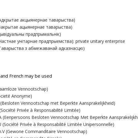
Адкрытае акцыянернае таварыства)
Закрытае ацыянернае таварыства)
ндывідуальны прадпрымальнік)
Частнае унітарнае прадпрыемства): private unitary enterprise
Таварыства з абмежаванай адказнасцю)
 and French may be used
aamloze Vennootschap)
ocieté Anonyme)
(Besloten Vennootschap met Beperkte Aansprakelijkheid)
Société Privée à Responsabilité Limitée)
 (Eenpersoons Besloten Vennootschap Met Beperkte Aansprakelijkh
(Société Privée à Responsabilité Limitée Unipersonnelle)
V (Gewone Commanditaire Vennootschap)